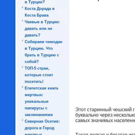
в Турции?
Коста Дорада и
Коста Брава
Чаевые в Турции:
давать или не
давать?
Собираем чемодан
в Турцию. Что
брать в Турцию с
собой?
ТОП-5 стран,
которые стоит
посетить!
Египетская книга
мертвых:
уникальные
папирусы с
Этот старинный чешский г
заклинаниями
буквально через несколько
самых значимых населенн
Северная Осетия:
дорога в Город
мертвых
Такая долгая и богатая ис