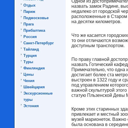
Одной из достопримечате
Отдых
назвать замок Радине, вы
недалеко от городской че
Париж
расположенные в Старом 
Подмосковье
на десятки километров.
Прага
Прибалтика
Что же касается городски
Россия
то они отличаются возмо
Санкт-Петербург
доступным транспортом.
Тайланд
Турция
По праву главной достоп
Туры
назвать Готический кафе
Финляндия
Примечательно, что одна 
Цены
достигает более ста метр
выстроен в 1322 году и с
Чехия
под управлением которого
Швейцария
важной скульптурой этого
Экскурсионные
статую Пльзенской Девы М
туры
Эстония
Кроме этих старинных зда
привлекает и местный зоо
музей марионеток. Важно 
была основана в середине