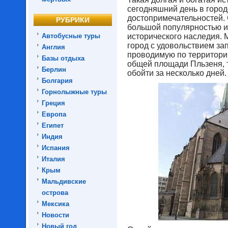
сегодняшний день в город
достопримечательностей. 
РУБРИКИ
большой популярностью и
Автобусные туры
исторического наследия. 
город с удовольствием за
Англия
проводимую по территории
Базы отдыха
общей площади Пльзеня, 
Берлин
обойти за несколько дней.
Болгария
Горнолыжные туры
Греция
Европа
Египет
Индия
Испания
Италия
Крым
Мальдивские
острова
Мексика
Новости
Новый год