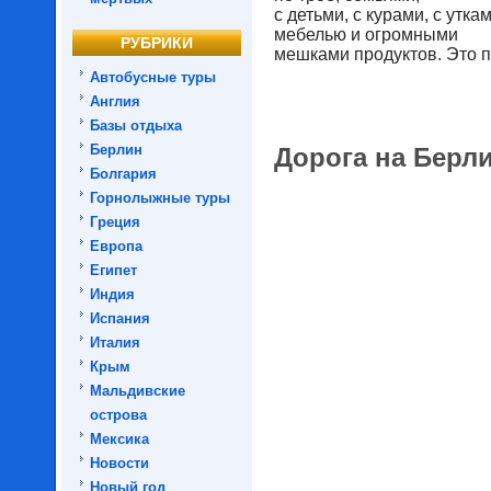
с детьми, с курами, с утк
мебелью и огромными
РУБРИКИ
мешками продуктов. Это п
Автобусные туры
Англия
Базы отдыха
Берлин
Дорога на Берли
Болгария
Горнолыжные туры
Греция
Европа
Египет
Индия
Испания
Италия
Крым
Мальдивские
острова
Мексика
Новости
Новый год