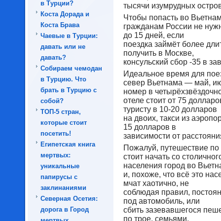
в Турции?
тысячи изумрудных остро
Коста Дорада и
Чтобы попасть во Вьетнам
Коста Брава
гражданам России не нуж
до 15 дней, если
Чаевые в Турции:
поездка займёт более дли
давать или не
получить в Москве,
давать?
консульский сбор -35 в за
Собираем чемодан
Идеальное время для пое
в Турцию. Что
север Вьетнама — май, ию
брать в Турцию с
номер в четырёхзвёздочн
отеле стоит от 75 долларо
собой?
туристу в 10-20 долларов
ТОП-5 стран,
на двоих, такси из аэропор
которые стоит
15 долларов в
посетить!
зависимости от расстояни
Египетская книга
Пожалуй, путешествие по
мертвых:
стоит начать со столичног
населения город во Вьетн
уникальные
и, похоже, что всё это на
папирусы с
мчат хаотично, не
заклинаниями
соблюдая правил, постоянн
Северная Осетия:
под автомобиль, или
дорога в Город
сбить зазевавшегося пешех
по трое, семьями,
мертвых