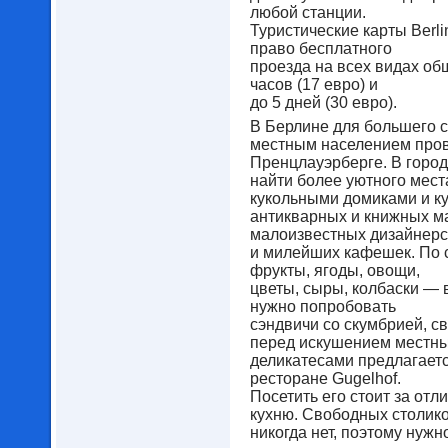
любой станции.
Туристические карты Berli
право бесплатного
проезда на всех видах об
часов (17 евро) и
до 5 дней (30 евро).
В Берлине для большего с
местным населением пров
Пренцлауэрберге. В город
найти более уютного мест
кукольными домиками и к
антикварных и книжных ма
малоизвестных дизайнерс
и милейших кафешек. По 
фрукты, ягоды, овощи,
цветы, сыры, колбаски — в
нужно попробовать
сэндвичи со скумбрией, 
перед искушением местн
деликатесами предлагает
ресторане Gugelhof.
Посетить его стоит за от
кухню. Свободных столик
никогда нет, поэтому нужн