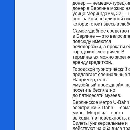
донер — немецко-турецки
донер в Берлине можно н
улице Мерингдамм, 32 — 
опознаётся по длинной оч
которая стоит здесь в люб
Самое удобное средство 
в Берлине — это велосипед
повсюду имеются
велодорожки, а прокаты е
городских электричек. В
терминалах можно зареги
аренду кредиткой.
Городской туристический 
предлагает специальные т
Например, есть
«музейный проездной», по
посетить бесплатно
до пятидесяти музеев.
Берлинское метро U-Bahn
электрички S-Bahn — сама
мире.. Метро частенько
выходит на поверхность, а
Билеты универсальные и
действуют на оба вида тр