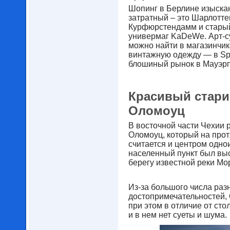
Шопинг в Берлине изыска
затратный – это Шарлотте
Курфюрстендамм и стары
универмаг KaDeWe. Арт-
можно найти в магазинчик
винтажную одежду — в Sp
блошиный рынок в Мауэрп
Красивый стари
Оломоуц
В восточной части Чехии
Оломоуц, который на про
считается и центром одно
населенный пункт был вы
берегу известной реки Мо
Из-за большого числа раз
достопримечательностей, 
при этом в отличие от ст
и в нем нет суеты и шума.