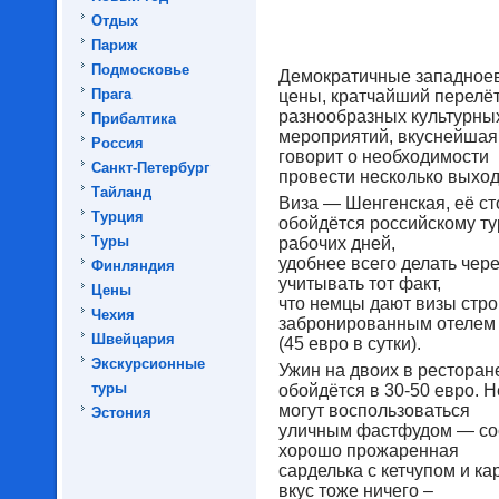
Отдых
Париж
Подмосковье
Демократичные западное
Прага
цены, кратчайший перелёт
разнообразных культурны
Прибалтика
мероприятий, вкуснейшая 
Россия
говорит о необходимости
Санкт-Петербург
провести несколько выход
Тайланд
Виза — Шенгенская, её с
Турция
обойдётся российскому ту
Туры
рабочих дней,
удобнее всего делать чер
Финляндия
учитывать тот факт,
Цены
что немцы дают визы стро
Чехия
забронированным отелем
Швейцария
(45 евро в сутки).
Экскурсионные
Ужин на двоих в ресторан
туры
обойдётся в 30-50 евро. 
могут воспользоваться
Эстония
уличным фастфудом — сос
хорошо прожаренная
сарделька с кетчупом и ка
вкус тоже ничего –