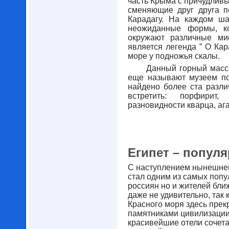
часть Крыма с причудлив
сменяющие друг друга п
Карадагу. На каждом ша
неожиданные формы, ко
окружают различные ми
является легенда ” О Кар
море у подножья скалы.
Данный горный масс
еще называют музеем по
найдено более ста разл
встретить: порфирит,
разновидности кварца, ага
Египет – попул
С наступлением нынешнег
стал одним из самых попу
россиян но и жителей бли
даже не удивительно, так
Красного моря здесь прек
памятниками цивилизации
красивейшие отели сочета