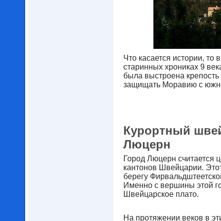
Что касается истории, то 
старинных хрониках 9 век
была выстроена крепость
защищать Моравию с южн
Курортный швей
Люцерн
Город Люцерн считается 
кантонов Швейцарии. Этот
берегу Фирвальдштеетског
Именно с вершины этой г
Швейцарское плато.
На протяжении веков в эт