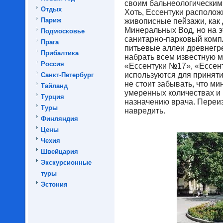
своим бальнеологическим 
Отдых
Хоть, Ессентуки располож
Париж
живописные пейзажи, как 
Минеральных Вод, но на э
Подмосковье
санитарно-парковый комп
Прага
питьевые аллеи древнегре
Прибалтика
набрать всем известную 
Россия
«Ессентуки №17», «Ессент
используются для приняти
Санкт-Петербург
не стоит забывать, что ми
Тайланд
умеренных количествах и 
Турция
назначению врача. Переи
Туры
навредить.
Финляндия
Цены
Чехия
Швейцария
Экскурсионные
туры
Эстония