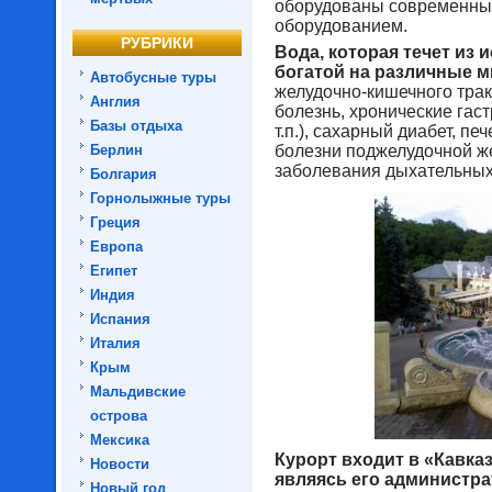
оборудованы современны
оборудованием.
РУБРИКИ
Вода, которая течет из 
богатой на различные 
Автобусные туры
желудочно-кишечного трак
Англия
болезнь, хронические гас
Базы отдыха
т.п.), сахарный диабет, пе
Берлин
болезни поджелудочной ж
заболевания дыхательных
Болгария
Горнолыжные туры
Греция
Европа
Египет
Индия
Испания
Италия
Крым
Мальдивские
острова
Мексика
Курорт входит в «Кавк
Новости
являясь его администр
Новый год