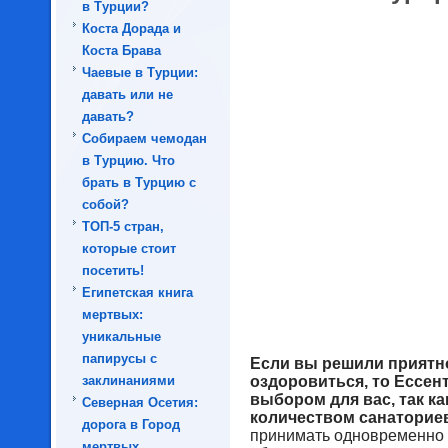
в Турции?
Коста Дорада и
Коста Брава
Чаевые в Турции:
давать или не
давать?
Собираем чемодан
в Турцию. Что
брать в Турцию с
собой?
ТОП-5 стран,
которые стоит
посетить!
Египетская книга
мертвых:
уникальные
папирусы с
Если вы решили приятно
заклинаниями
оздоровиться, то Ессен
выбором для вас, так к
Северная Осетия:
количеством санаториев
дорога в Город
принимать одновременно д
мертвых