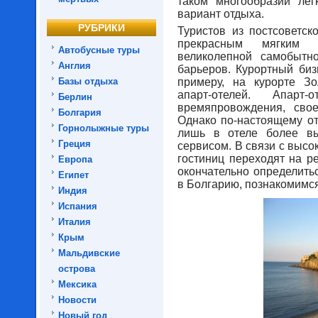
таком многообразии ле
вариант отдыха.
РУБРИКИ
Туристов из постсоветск
прекрасным мягким 
Автобусные туры
великолепной самобытн
Англия
барьеров. Курортный биз
Базы отдыха
примеру, на курорте З
апарт-отелей. Апарт-
Берлин
времяпровождения, сво
Болгария
Однако по-настоящему от
Горнолыжные туры
лишь в отеле более вы
Греция
сервисом. В связи с высо
гостиниц переходят на р
Европа
окончательно определить
Египет
в Болгарию, познакомимс
Индия
Испания
Италия
Крым
Мальдивские
острова
Мексика
Новости
Новый год