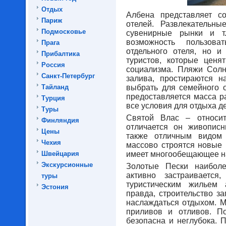
Отдых
Албена представляет с
Париж
отелей. Развлекательны
Подмосковье
сувенирные рынки и т
возможность пользова
Прага
отдельного отеля, но и
Прибалтика
туристов, которые ценя
Россия
социализма. Пляжи Солн
Санкт-Петербург
залива, простираются н
Тайланд
выбрать для семейного о
предоставляется масса р
Турция
все условия для отдыха де
Туры
Святой Влас – относит
Финляндия
отличается он живопис
Цены
также отличным видом
Чехия
массово строятся новые 
Швейцария
имеет многообещающее на
Экскурсионные
Золотые Пески наибол
активно застраивается
туры
туристическим жильем 
Эстония
правда, строительство з
наслаждаться отдыхом. М
приливов и отливов. П
безопасна и неглубока. 