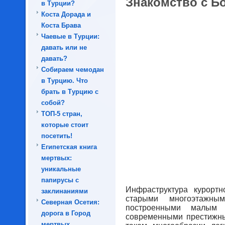
Знакомство с Б
в Турции?
Коста Дорада и
Коста Брава
Чаевые в Турции:
давать или не
давать?
Собираем чемодан
в Турцию. Что
брать в Турцию с
собой?
ТОП-5 стран,
которые стоит
посетить!
Египетская книга
мертвых:
уникальные
папирусы с
Инфраструктура курорт
заклинаниями
старыми многоэтажным
Северная Осетия:
построенными малым
дорога в Город
современными престижны
мертвых