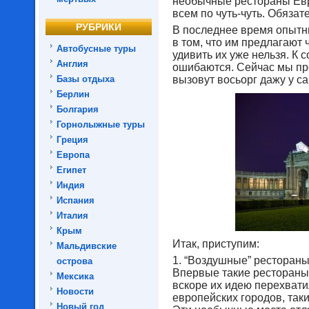
необычные рестораны Евро
всем по чуть-чуть. Обязат
РУБРИКИ
В последнее время опытн
в том, что им предлагают 
Автобусные туры
удивить их уже нельзя. К 
Англия
ошибаются. Сейчас мы пр
Базы отдыха
вызовут восьорг дажу у с
Берлин
Болгария
Горнолыжные туры
Греция
Европа
Египет
Индия
Испания
Италия
Крым
Итак, приступим:
Мальдивские
1. “Воздушные” ресторан
острова
Впервые такие рестораны 
Мексика
вскоре их идею перехвати
Новости
европейских городов, таки
Новый год