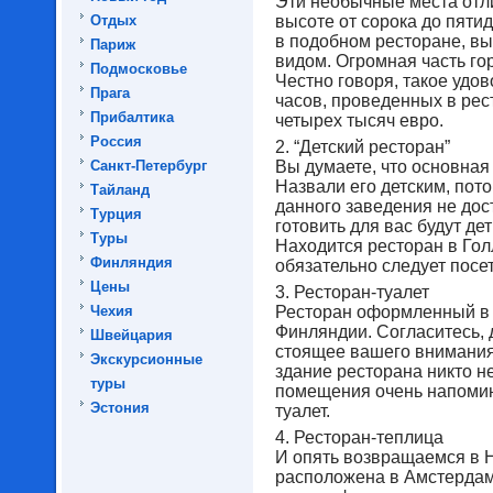
Эти необычные места отли
Отдых
высоте от сорока до пяти
в подобном ресторане, в
Париж
видом. Огромная часть гор
Подмосковье
Честно говоря, такое удов
Прага
часов, проведенных в рес
Прибалтика
четырех тысяч евро.
Россия
2. “Детский ресторан”
Санкт-Петербург
Вы думаете, что основная 
Назвали его детским, пот
Тайланд
данного заведения не дос
Турция
готовить для вас будут де
Туры
Находится ресторан в Гол
Финляндия
обязательно следует посе
Цены
3. Ресторан-туалет
Чехия
Ресторан оформленный в 
Финляндии. Согласитесь, 
Швейцария
стоящее вашего внимания.
Экскурсионные
здание ресторана никто не
туры
помещения очень напоми
Эстония
туалет.
4. Ресторан-теплица
И опять возвращаемся в 
расположена в Амстердаме