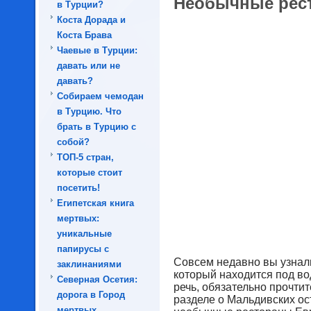
Необычные рес
в Турции?
Коста Дорада и
Коста Брава
Чаевые в Турции:
давать или не
давать?
Собираем чемодан
в Турцию. Что
брать в Турцию с
собой?
ТОП-5 стран,
которые стоит
посетить!
Египетская книга
мертвых:
уникальные
папирусы с
Совсем недавно вы узнал
заклинаниями
который находится под вод
Северная Осетия:
речь, обязательно прочтит
дорога в Город
разделе о Мальдивских о
мертвых