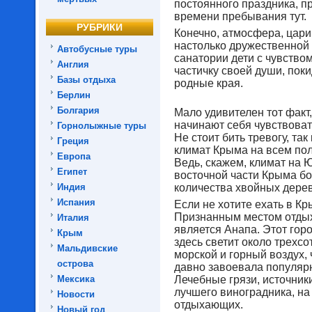
постоянного праздника, п
времени пребывания тут.
РУБРИКИ
Конечно, атмосфера, цари
настолько дружественной 
Автобусные туры
санатории дети с чувство
Англия
частичку своей души, пок
Базы отдыха
родные края.
Берлин
Болгария
Мало удивителен тот факт
начинают себя чувствоват
Горнолыжные туры
Не стоит бить тревогу, так
Греция
климат Крыма на всем пол
Европа
Ведь, скажем, климат на 
Египет
восточной части Крыма бо
Индия
количества хвойных дерев
Испания
Если не хотите ехать в Кр
Признанным местом отдых
Италия
является Анапа. Этот гор
Крым
здесь светит около трехсо
Мальдивские
морской и горный воздух,
острова
давно завоевала популярн
Мексика
Лечебные грязи, источник
лучшего виноградника, н
Новости
отдыхающих.
Новый год