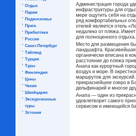
Администрация города уд
Отдых
инфраструктуры для отды
Париж
мере ощутить себя на отд
Подмосковье
ряд комфортабельных отел
Прага
отелей является отель «Л
недалеко от пляжа. Имее
Прибалтика
для полноценного отдыха.
Россия
Место для размещения бы
Санкт-Петербург
ландшафта. Красивейшая
Тайланд
органически вписана в к
Турция
расстояние до пляжа прив
Туры
Анапа как курортный горо
воздух и море. В окрестн
Финляндия
маршрутов для экскурсий.
Цены
прекраснейшее озеро в Б
Чехия
дельфинарий и многое дру
Швейцария
Анапа — один из прекрасн
Экскурсионные
удовлетворит самого при
туры
сервисом и имеющейся ба
Эстония