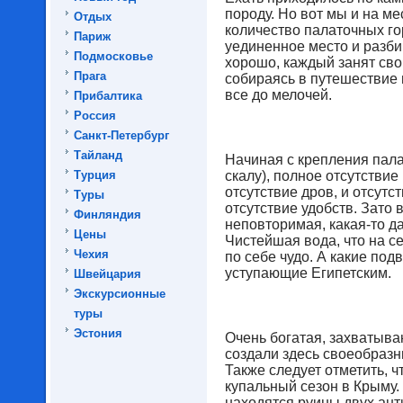
породу. Но вот мы и на м
Отдых
количество палаточных г
Париж
уединенное место и разби
Подмосковье
хорошо, каждый занят свои
Прага
собираясь в путешествие 
все до мелочей.
Прибалтика
Россия
Санкт-Петербург
Тайланд
Начиная с крепления пала
Турция
скалу), полное отсутствие
отсутствие дров, и отсутс
Туры
отсутствие удобств. Зато 
Финляндия
неповторимая, какая-то да
Цены
Чистейшая вода, что на с
Чехия
по себе чудо. А какие под
уступающие Египетским.
Швейцария
Экскурсионные
туры
Эстония
Очень богатая, захватыв
создали здесь своеобраз
Также следует отметить, 
купальный сезон в Крыму.
находятся руины двух ант