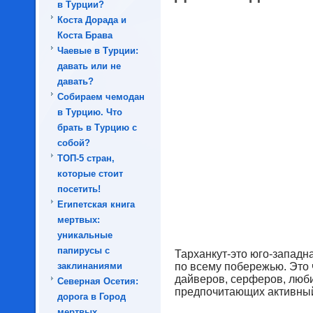
в Турции?
Коста Дорада и
Коста Брава
Чаевые в Турции:
давать или не
давать?
Собираем чемодан
в Турцию. Что
брать в Турцию с
собой?
ТОП-5 стран,
которые стоит
посетить!
Египетская книга
мертвых:
уникальные
папирусы с
Тарханкут-это юго-западн
заклинаниями
по всему побережью. Это 
дайверов, серферов, люб
Северная Осетия:
предпочитающих активный 
дорога в Город
мертвых