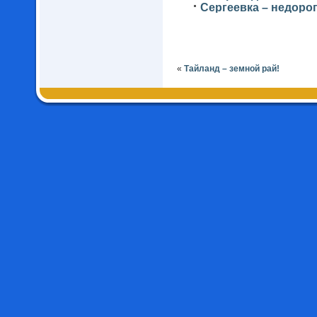
Сергеевка – недоро
«
Тайланд – земной рай!