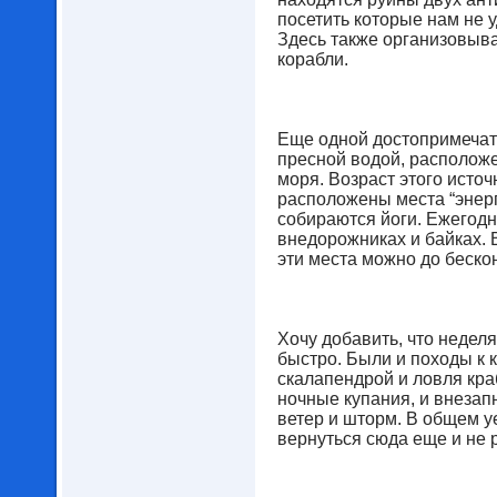
посетить которые нам не у
Здесь также организовыва
корабли.
Еще одной достопримечат
пресной водой, расположе
моря. Возраст этого источ
расположены места “энерг
собираются йоги. Ежегодн
внедорожниках и байках. 
эти места можно до беско
Хочу добавить, что недел
быстро. Были и походы к 
скалапендрой и ловля краб
ночные купания, и внеза
ветер и шторм. В общем 
вернуться сюда еще и не р