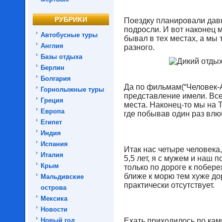
РУБРИКИ
Поездку планировали давн
подросли. И вот наконец 
Автобусные туры
бывал в тех местах, а мы
Англия
разного.
Базы отдыха
Берлин
Болгария
Да по фильмам(“Человек-А
Горнолыжные туры
представление имели. Все
Греция
места. Наконец-то мы на 
Европа
где побывав один раз влю
Египет
Индия
Испания
Итак нас четыре человека,
Италия
5,5 лет, я с мужем и наш 
Крым
только по дороге к побер
ближе к морю тем хуже до
Мальдивские
практически отсутствует.
острова
Мексика
Новости
Новый год
Ехать приходилось по кам